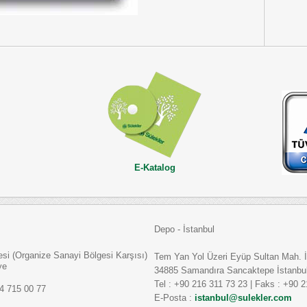
E-Katalog
Depo - İstanbul
i (Organize Sanayi Bölgesi Karşısı)
Tem Yan Yol Üzeri Eyüp Sultan Mah.
ye
34885 Samandıra Sancaktepe İstanb
Tel : +90 216 311 73 23 | Faks : +90 
24 715 00 77
E-Posta :
istanbul@sulekler.com