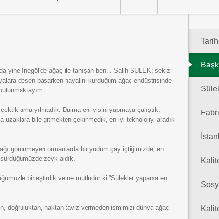
Tari
Başk
nda yine İnegöl'de ağaç ile tanışan ben... Salih SÜLEK; sekiz
nyalara desen basarken hayalini kurduğum ağaç endüstrisinde
Süle
 bulunmaktayım.
 çektik ama yılmadık. Daima en iyisini yapmaya çalıştık.
Fabr
 uzaklara bile gitmekten çekinmedik, en iyi teknolojiyi aradık
İsta
ağı görünmeyen ormanlarda bir yudum çay içtiğimizde, en
l sürdüğümüzde zevk aldık.
Kalit
lüğümüzle birleştirdik ve ne mutludur ki ”Sülekler yaparsa en
Sosy
n, doğruluktan, haktan taviz vermeden ismimizi dünya ağaç
Kalit