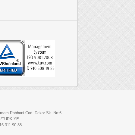
 İmam Rabbani Cad. Dekor Sk. No:6
ul/TURKIYE
216 311 90 88