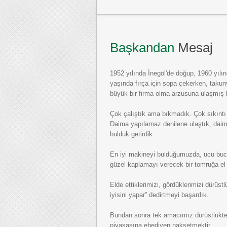
Başkandan
Mesaj
1952 yılında İnegöl'de doğup, 1960 yılı
yaşında fırça için sopa çekerken, taku
büyük bir firma olma arzusuna ulaşmış
Çok çalıştık ama bıkmadık. Çok sıkıntı
Daima yapılamaz denilene ulaştık, daima
bulduk getirdik.
En iyi makineyi bulduğumuzda, ucu buc
güzel kaplamayı verecek bir tomruğa e
Elde ettiklerimizi, gördüklerimizi dürüst
iyisini yapar” dedirtmeyi başardık.
Bundan sonra tek amacımız dürüstlükte
piyasasına ebediyen nakşetmektir.