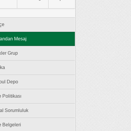
hçe
andan Mesaj
kler Grup
ika
nbul Depo
e Politikası
al Sorumluluk
e Belgeleri